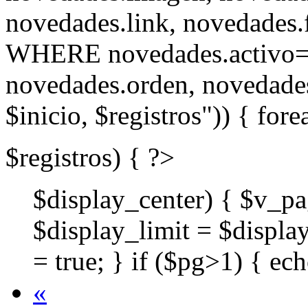
novedades.link, novedade
WHERE novedades.activo
novedades.orden, novedad
$inicio, $registros")) { fore
$registros) { ?>
$display_center) { $v_pa
$display_limit = $displa
= true; } if ($pg>1) { ech
«