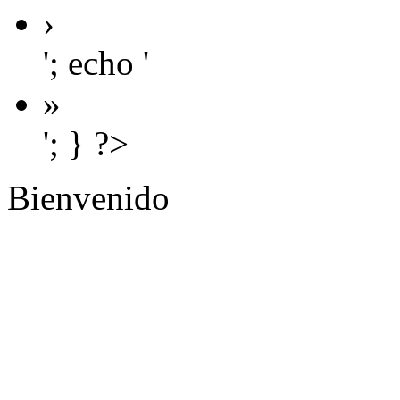
›
'; echo '
»
'; } ?>
Bienvenido