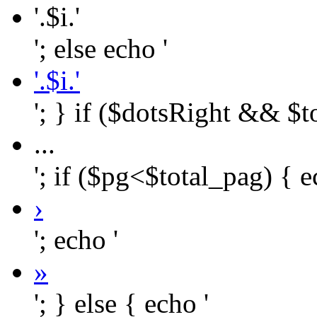
'.$i.'
'; else echo '
'.$i.'
'; } if ($dotsRight && $t
...
'; if ($pg<$total_pag) { e
›
'; echo '
»
'; } else { echo '