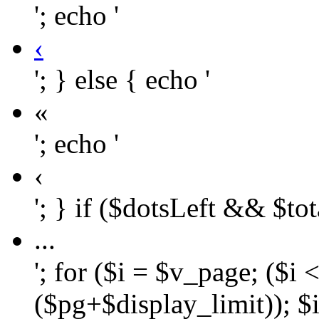
'; echo '
‹
'; } else { echo '
«
'; echo '
‹
'; } if ($dotsLeft && $to
...
'; for ($i = $v_page; ($i
($pg+$display_limit)); $i