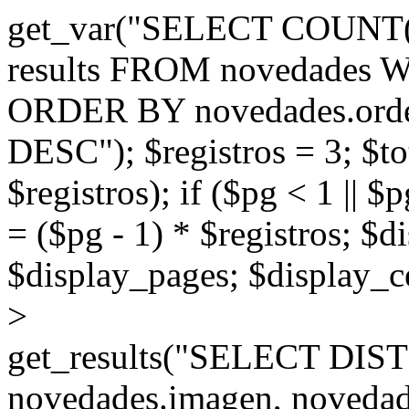
get_var("SELECT COUNT(
results FROM novedades W
ORDER BY novedades.orde
DESC"); $registros = 3; $to
$registros); if ($pg < 1 || $
= ($pg - 1) * $registros; $
$display_pages; $display_ce
>
get_results("SELECT DIST
novedades.imagen, novedade